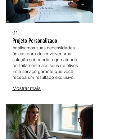
01.
Projeto Personalizado
Analisamos suas necessidades
únicas para desenvolver uma
solução sob medida que atenda
perfeitamente aos seus objetivos.
Este serviço garante que você
receba um resultado exclusivo,
elaborado com atenção aos detalhes
Mostrar mais
e com foco na sua satisfação
completa. Trabalhamos em estreita
colaboração para transformar sua
visão em realidade.