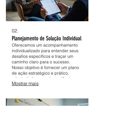
02.
Planejamento de Solução Individual
Oferecemos um acompanhamento
individualizado para entender seus
desafios específicos e traçar um
caminho claro para o sucesso.
Nosso objetivo é fornecer um plano
de ação estratégico e prático,
adaptado às suas circunstâncias.
Mostrar mais
Receba orientação direcionada para
alcançar seus resultados desejados.