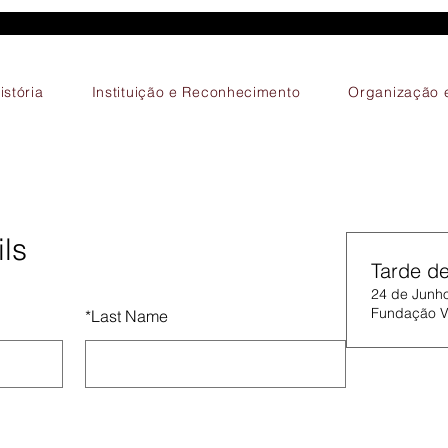
istória
Instituição e Reconhecimento
Organização e
ls
Tarde d
24 de Junho
Fundação V
*
Last Name