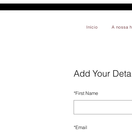
Início
A nossa h
Add Your Detai
*
First Name
*
Email