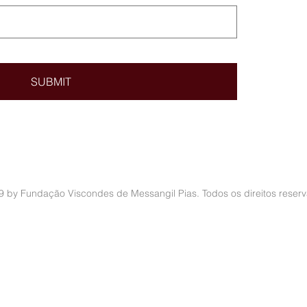
SUBMIT
 by Fundação Viscondes de Messangil Pias. Todos os direitos reser